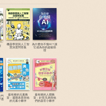
機器學習與人工智
為什麼你不懂AI？讓
室
慧深度問答集
它成為你的超級助
理
最有梗的元素教
最有梗的人體教
意門
室：週期表君與他
室：針筒兄弟與他
穿透
的元素小夥伴
們的器官小夥伴