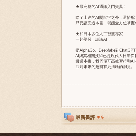
★最完整的AI通識入門寶典！
除了上述的AI關鍵字之外，還搭配
只要讀完這本書，就能全方位掌握AI
★和日本多位人工智慧專家
一起學習、認識AI！
從AlphaGo、Deepfake到ChatGP
AI與其相關技術已是現代人日漸仰
透過本書，我們便可高效習得和AI
並對未來的趨勢有更清晰的洞見。
最新書評
更多