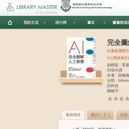
V3.6.4 p20180118
我的主頁
排行榜
書友
圖書館資
完全圖
此書被瀏覽0
4人閱讀過此
副標題 : 零
53堂AI課
作者 : 高橋
分類 : Infor
訊科技
關鍵字 :
書籍描述
書評 (
0
)
目錄