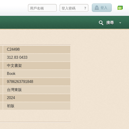
?
登入
搜尋
C24498
312.83 0433
中文書架
Book
9786263791848
台灣東販
2024
初版