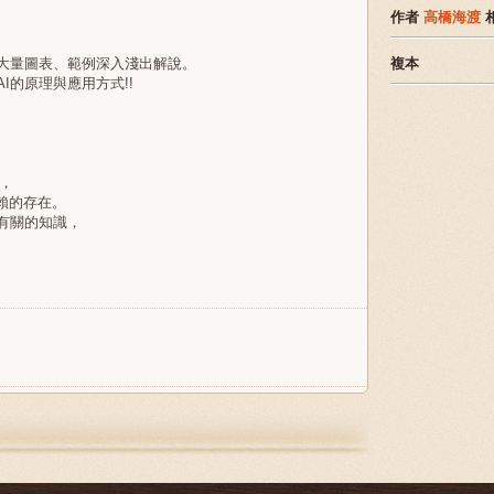
作者
高橋海渡
大量圖表、範例深入淺出解說。
複本
的原理與應用方式!!
T，
賴的存在。
有關的知識，