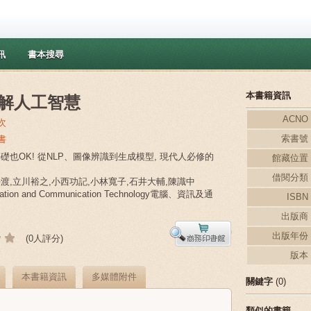
訊
書本搜尋
本書籍資訊
解人工智慧
ACNO
次
索書號
書
基礎也OK! 從NLP、圖像辨識到生成模型, 現代人必修的
館藏位置
借閱分類
海渡,立川裕之,小西功記,小林寬子,石井大輔,陳識中
mation and Communication Technology電腦、資訊及通
ISBN
出版商
出版年份
(0人評分)
版本
本書籍資訊
多媒體附件
關鍵字
(0)
類似的書籍