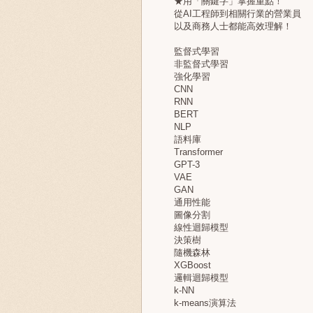
★用「關鍵字」掌握重點！
從AI工程師到相關行業的營業員
以及商務人士都能高效理解！
監督式學習
非監督式學習
強化學習
CNN
RNN
BERT
NLP
語料庫
Transformer
GPT-3
VAE
GAN
通用性能
圖像分割
線性迴歸模型
決策樹
隨機森林
XGBoost
邏輯迴歸模型
k-NN
k-means演算法