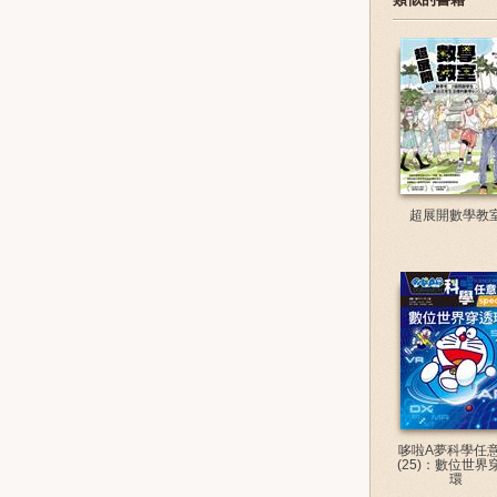
超展開數學教
哆啦A夢科學任
(25)：數位世界
環