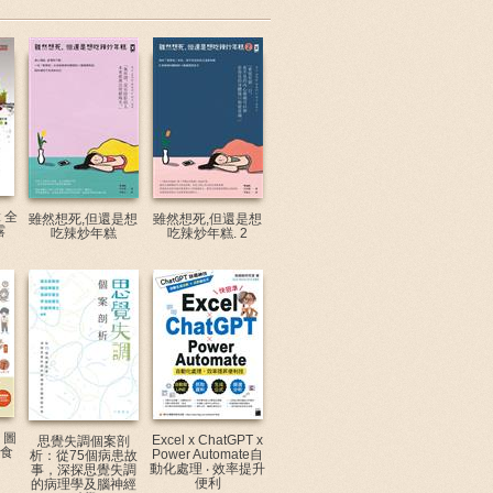
 全
雖然想死,但還是想
雖然想死,但還是想
露
吃辣炒年糕
吃辣炒年糕. 2
 圖
Excel x ChatGPT x
思覺失調個案剖
飲食
Power Automate自
析：從75個病患故
動化處理 ‧ 效率提升
事，深探思覺失調
便利
的病理學及腦神經