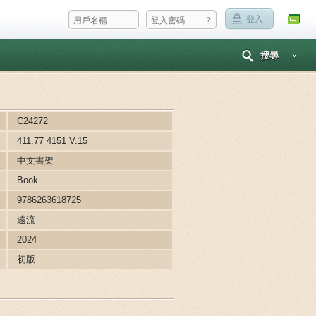
?
登入
搜尋
C24272
411.77 4151 V.15
中文書架
Book
9786263618725
遠流
2024
初版