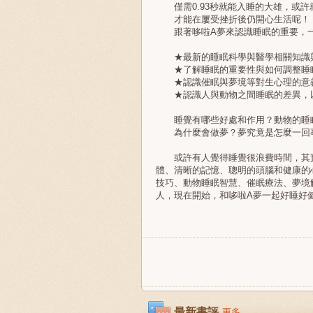
僅需0.93秒就能入睡的大雄，或許
才能在屢受挫折後仍開心生活呢！
跟著哆啦A夢來認識睡眠的重要，一
★最新的睡眠科學與醫學相關知識
★了解睡眠的重要性與如何調整睡
★認識催眠與夢境等對生心理的意
★認識人與動物之間睡眠的差異，
睡覺有哪些好處和作用？動物的睡
為什麼會做夢？夢究竟是怎麼一回
或許有人覺得睡覺很浪費時間，其實
體、清晰的記憶、聰明的頭腦和健康的
技巧、動物睡眠智慧、催眠療法、夢境
人，現在開始，和哆啦A夢一起好睡好
最新書評
更多