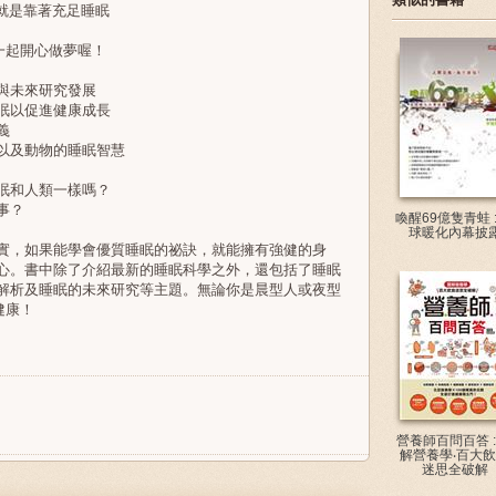
就是靠著充足睡眠
起開心做夢喔！
與未來研究發展
眠以促進健康成長
義
以及動物的睡眠智慧
眠和人類一樣嗎？
事？
喚醒69億隻青蛙 :
球暖化內幕披
，如果能學會優質睡眠的祕訣，就能擁有強健的身
心。書中除了介紹最新的睡眠科學之外，還包括了睡眠
解析及睡眠的未來研究等主題。無論你是晨型人或夜型
健康！
營養師百問百答 :
解營養學‧百大
迷思全破解