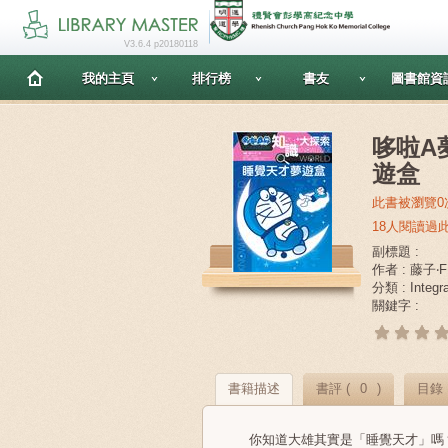
V3.6.4 p20180118
我的主頁
排行榜
書友
圖書館資
哆啦A
遊盒
此書被瀏覽0
18人閱讀過
副標題 :
作者 : 藤子‧
分類 : Integ
關鍵字 :
書籍描述
書評 (
0
)
目錄
你知道大雄其實是「睡覺天才」嗎