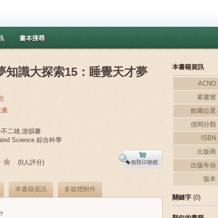
訊
書本搜尋
本書籍資訊
夢知識大探索15：睡覺天才夢
ACNO
索書號
次
此書
館藏位置
借閱分類
F‧不二雄,游韻馨
ISBN
rated Science 綜合科學
出版商
(0人評分)
出版年份
版本
本書籍資訊
多媒體附件
關鍵字
(0)
？
類似的書籍