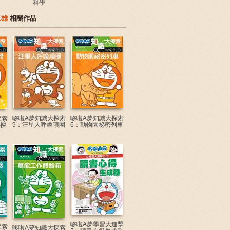
科學
二雄
相關作品
哆啦A夢知識大探索
哆啦A夢知識大探索
探索
9：汪星人呼喚項圈
6：動物園祕密列車
窺探
哆啦A夢學習大進擊
探索
哆啦A夢知識大探索