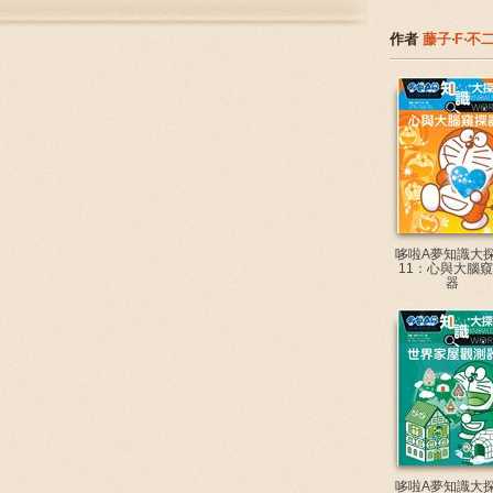
作者
藤子‧F‧不
哆啦A夢知識大
11：心與大腦
器
哆啦A夢知識大