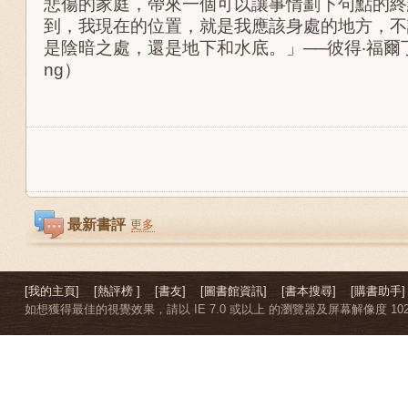
悲傷的家庭，帶來一個可以讓事情劃下句點的終
到，我現在的位置，就是我應該身處的地方，不
是陰暗之處，還是地下和水底。」──彼得‧福爾丁（Pe
ng）
最新書評
更多
[我的主頁]
[熱評榜 ]
[書友]
[圖書館資訊]
[書本搜尋]
[購書助手]
如想獲得最佳的視覺效果，請以 IE 7.0 或以上 的瀏覽器及屏幕解像度 1024 