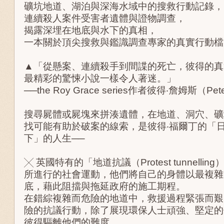
礦坑地道、湖泊與深海水域中的搜救行動記錄，
連續殺人案件受害者遺體與證物調查，
揭露深埋在地底與水下的真相，
一本關於頂尖搜救與鑑識調查專家的真實行動檔
▲「從懸案、連續殺手到間諜的死亡，彼得的真
最精彩的驚悚小說一樣令人著迷。」
──the Roy Grace series作者彼得‧詹姆斯（Pet
搜尋屍體或屍塊來拼湊遺體，在地道、洞穴、礦
找可能有助於破案的線索，是彼得‧福爾丁的「
下」的人生──
╳ 英國特有的「地道抗議（Protest tunnelli
所進行的社會運動，他們將自己的身體以最複雜
底，藉此阻擋與拖延政府的施工期程。
在錯綜複雜而危險的地道中，救援過程緊張而艱
險的抗議行動，除了展現環保人士頑強、堅定的
彼得驅離他們的難度。