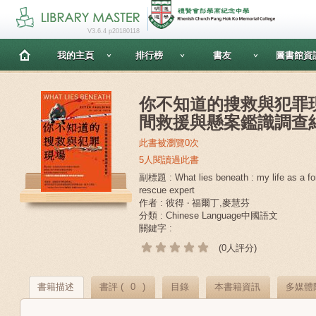
V3.6.4 p20180118
我的主頁
排行榜
書友
圖書館資
你不知道的搜救與犯罪現
間救援與懸案鑑識調查
此書被瀏覽0次
5人閱讀過此書
副標題 : What lies beneath : my life as a fo
rescue expert
作者 : 彼得 ‧ 福爾丁,麥慧芬
分類 : Chinese Language中國語文
關鍵字 :
(0人評分)
書籍描述
書評 (
0
)
目錄
本書籍資訊
多媒體