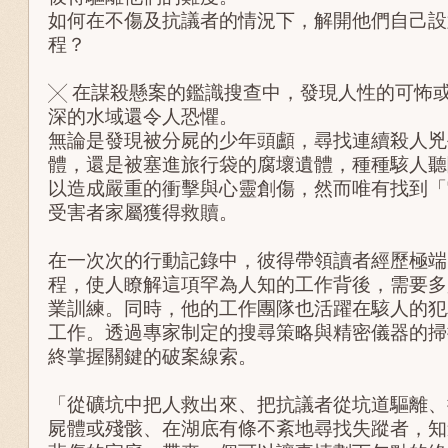
如何在不傷及抗議者的情況下，解開他們自己設
程？
╳ 在謀殺懸案的鑑識搜查中，發現人性的可怖
深的水域還令人恐懼。
無論是發現被分屍的少年頭顱，尋找連續殺人兇
體，還是被塞進旅行袋的腐壞遺體，種種駭人聽
以造成嚴重的衝擊與心靈創傷，然而唯有找到「
受害者家屬獲得救贖。
在一次次的行動記錄中，彼得帶領讀者經歷極端
程，使人瞭解這項罕為人知的工作背後，需要多
業訓練。同時，他的工作團隊也活躍在駭人的犯
工作。透過專家制定的搜尋策略與精密儀器的掃
終掌握關鍵的破案線索。
「從礦坑中把人救出來、把抗議者從坑道驅離、
屍體或殘骸、在湖底有條不紊地尋找失蹤者，知