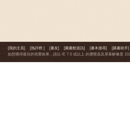
[我的主頁]
[熱評榜 ]
[書友]
[圖書館資訊]
[書本搜尋]
[購書助手]
如想獲得最佳的視覺效果，請以 IE 7.0 或以上 的瀏覽器及屏幕解像度 1024 