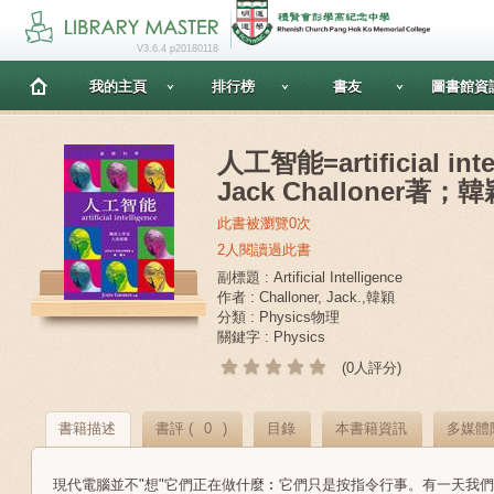
V3.6.4 p20180118
我的主頁
排行榜
書友
圖書館資
人工智能=artificial intel
Jack Challoner著；
此書被瀏覽0次
2人閱讀過此書
副標題 : Artificial Intelligence
作者 : Challoner, Jack.,韓穎
分類 : Physics物理
關鍵字 : Physics
(0人評分)
書籍描述
書評 (
0
)
目錄
本書籍資訊
多媒體
現代電腦並不"想"它們正在做什麼︰它們只是按指令行事。有一天我