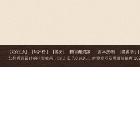
[我的主頁]
[熱評榜 ]
[書友]
[圖書館資訊]
[書本搜尋]
[購書助手]
如想獲得最佳的視覺效果，請以 IE 7.0 或以上 的瀏覽器及屏幕解像度 1024 