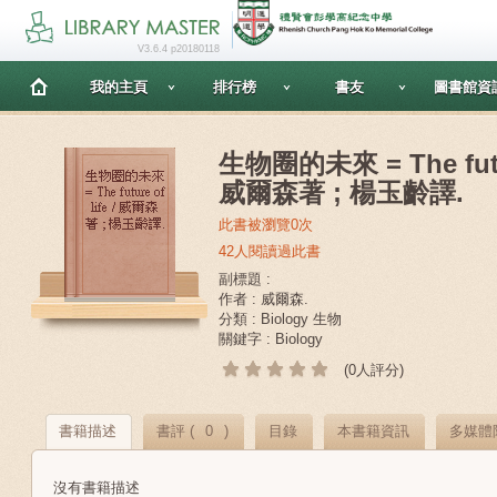
V3.6.4 p20180118
我的主頁
排行榜
書友
圖書館資
生物圈的未來 = The future
威爾森著 ; 楊玉齡譯.
此書被瀏覽0次
42人閱讀過此書
副標題 :
作者 : 威爾森.
分類 : Biology 生物
關鍵字 : Biology
(0人評分)
書籍描述
書評 (
0
)
目錄
本書籍資訊
多媒體
沒有書籍描述