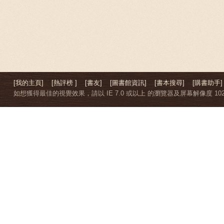
[我的主頁]
[熱評榜 ]
[書友]
[圖書館資訊]
[書本搜尋]
[購書助手]
如想獲得最佳的視覺效果，請以 IE 7.0 或以上 的瀏覽器及屏幕解像度 1024 