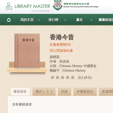
V3.6.4 p20180118
我的主頁
排行榜
書友
圖書館資
香港今昔
此書被瀏覽0次
29人閱讀過此書
副標題 :
作者 : 高添強
分類 : Chinese History 中國歷史
關鍵字 : Chinese History
(0人評分)
書籍描述
書評 (
0
)
目錄
本書籍資訊
多媒體
沒有書籍描述