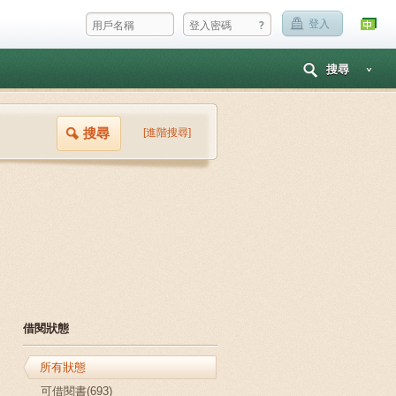
?
登入
搜尋
搜尋
[進階搜尋]
借閱狀態
所有狀態
可借閱書(693)