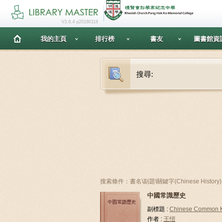
V3.6.4 p20180118
我的主頁
排行榜
書友
圖書館資
搜尋:
搜索條件：書名\副題\關鍵字(Chinese Histor
中國常識歷史
副標題 :
Chinese Common Kn
作者 :
王愷