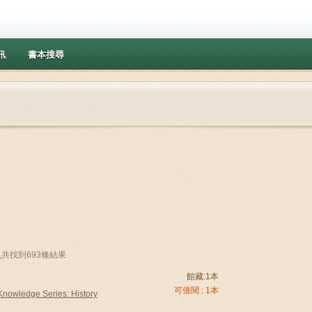
訊
書本搜尋
y),共找到693條結果
館藏:1本
可借閱 : 1本
owledge Series: History