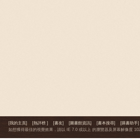
[我的主頁]
[熱評榜 ]
[書友]
[圖書館資訊]
[書本搜尋]
[購書助手]
如想獲得最佳的視覺效果，請以 IE 7.0 或以上 的瀏覽器及屏幕解像度 1024 