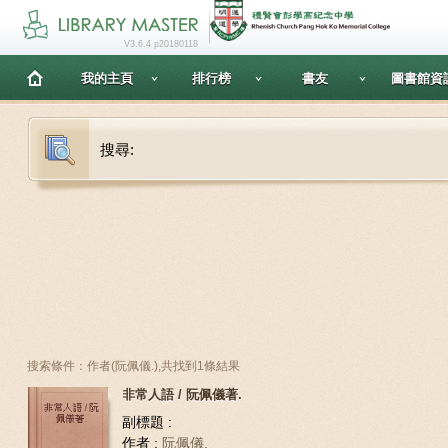
V3.6.4 p20180118
我的主頁
排行榜
書友
圖書館資
搜尋:
搜索條件：作者(阮佩儀.),共找到1條結果
非常人語 / 阮佩儀著.
副標題 :
作者 :
阮佩儀.