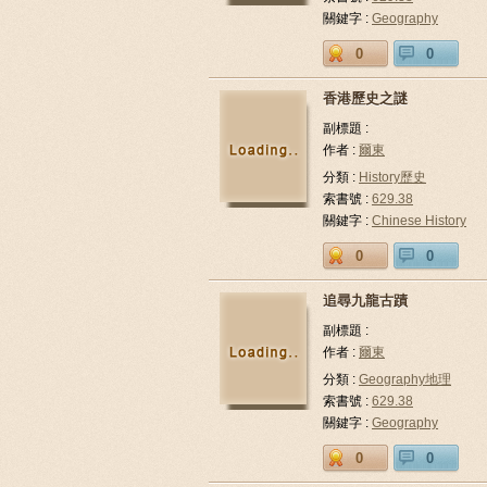
關鍵字 :
Geography
0
0
香港歷史之謎
副標題 :
作者 :
爾東
分類 :
History歷史
索書號 :
629.38
關鍵字 :
Chinese History
0
0
追尋九龍古蹟
副標題 :
作者 :
爾東
分類 :
Geography地理
索書號 :
629.38
關鍵字 :
Geography
0
0