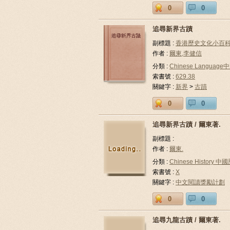
0
0
追尋新界古蹟
副標題 :
香港歷史文化小百科系
作者 :
爾東,李健信
分類 :
Chinese Languag
索書號 :
629.38
關鍵字 :
新界
>
古蹟
0
0
追尋新界古蹟 / 爾東著.
副標題 :
作者 :
爾東.
分類 :
Chinese History 中
索書號 :
X
關鍵字 :
中文閱讀獎勵計劃
0
0
追尋九龍古蹟 / 爾東著.