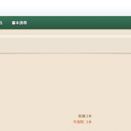
訊
書本搜尋
館藏:1本
可借閱 : 1本