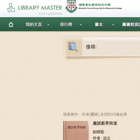
V3.6.4 p20180118
我的主頁
排行榜
書友
圖書館資
搜尋:
搜索條件：作者(爾東),共找到15條結果
趣談新界街道
副標題 :
作者 :
爾東