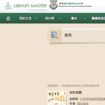
V3.6.4 p20180118
我的主頁
排行榜
書友
圖書館資
搜尋:
搜索條件：作者(根本裕幸),共找到2條結果
好好放鬆
副標題 :
打造幸福感的閒暇
作者 :
根本裕幸