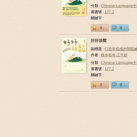
分類 :
Chinese Languag
索書號 :
177.2
關鍵字 :
0
0
好好放鬆
副標題 :
打造幸福感的閒暇
作者 :
根本裕幸,江宇婷
分類 :
Chinese Languag
索書號 :
177.2
關鍵字 :
0
0