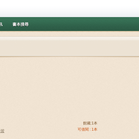
訊
書本搜尋
館藏:1本
可借閱 : 1本
練習