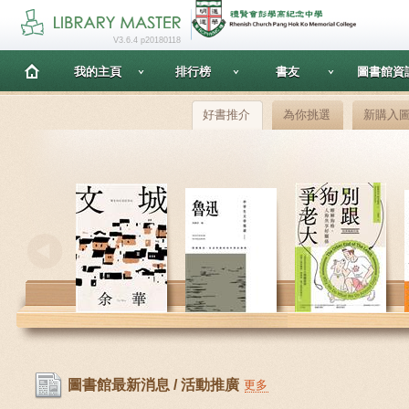
V3.6.4 p20180118
我的主頁
排行榜
書友
圖書館資
好書推介
為你挑選
新購入
圖書館最新消息 / 活動推廣
更多