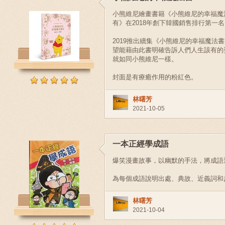
小熊維尼繪畫書籍《小熊維尼的幸福魔
有》在2018年創下韓國銷售排行第一
2019推出續集《小熊維尼的幸福魔法
望能藉由此書明確告訴人們人生該有的
就如同小熊維尼一樣。
封面是有療癒作用的粉紅色。
林曙芳
2021-10-05
一本正經學成語
爆笑漫畫故事，以幽默的手法，將成語
為每個成語說明出處、典故、近義詞和
林曙芳
2021-10-04