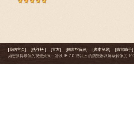
[我的主頁]
[熱評榜 ]
[書友]
[圖書館資訊]
[書本搜尋]
[購書助手]
如想獲得最佳的視覺效果，請以 IE 7.0 或以上 的瀏覽器及屏幕解像度 1024 