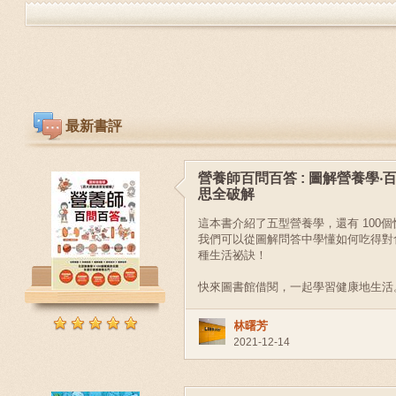
最新書評
營養師百問百答 : 圖解營養學‧
思全破解
這本書介紹了五型營養學，還有 100
我們可以從圖解問答中學懂如何吃得對
種生活祕訣！
Previous
快來圖書館借閱，一起學習健康地生活
林曙芳
2021-12-14