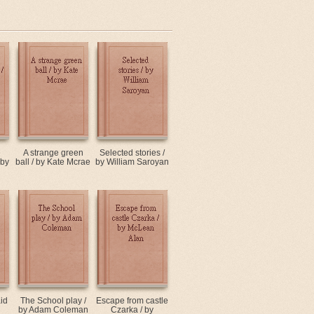
e
A strange green
Selected stories /
 by
ball / by Kate Mcrae
by William Saroyan
aid
The School play /
Escape from castle
by Adam Coleman
Czarka / by