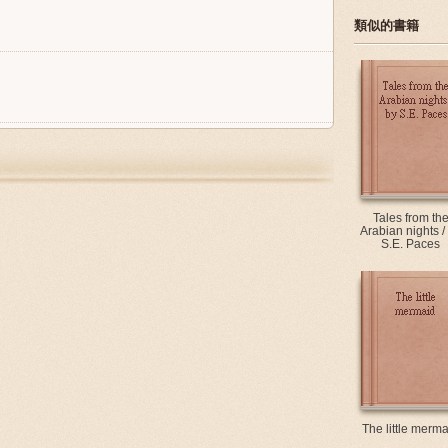
類似的書籍
Tales from th
Arabian nights /
S.E. Paces
The little merm