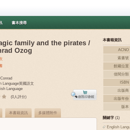
訊
書本搜尋
本書籍資訊
gic family and the pirates /
nrad Ozog
ACNO
索書號
次
書
館藏位置
借閱分類
 Conrad
ISBN
ish Language英國語文
ish Language
出版商
(0人評分)
出版年份
版本
本書籍資訊
多媒體附件
關鍵字
(1)
English Lang