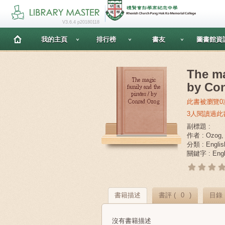
V3.6.4 p20180118
我的主頁
排行榜
書友
圖書館資
The ma
by Co
此書被瀏覽0
3人閱讀過此
副標題 :
作者 : Ozog,
分類 : Engl
關鍵字 : Engl
書籍描述
書評 (
0
)
目錄
沒有書籍描述