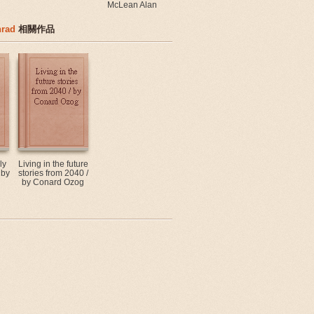
McLean Alan
nrad
相關作品
ly
Living in the future
 by
stories from 2040 /
by Conard Ozog