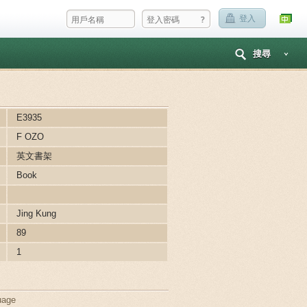
?
登入
搜尋
E3935
F OZO
英文書架
Book
Jing Kung
89
1
uage