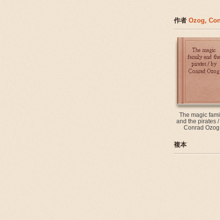
作者
Ozog, Co
The magic fami
and the pirates /
Conrad Ozog
複本