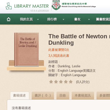
V3.6.4 p20180118
我的主頁
排行榜
書友
圖書館資
The Battle of Newton 
Dunkling
此書被瀏覽0次
3人閱讀過此書
副標題 :
作者 : Dunkling, Leslie
分類 : English Language英國語文
關鍵字 : English Language
(0人評分)
書籍描述
書評 (
0
)
目錄
本書籍資訊
多媒體
沒有書籍描述