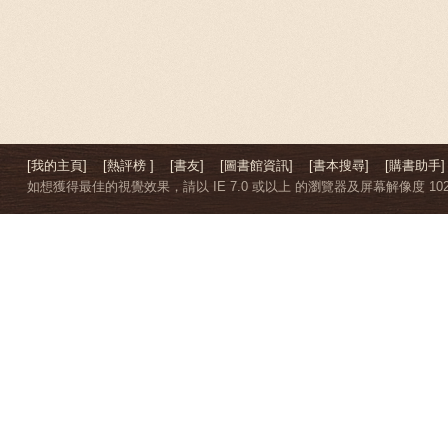
[我的主頁]
[熱評榜 ]
[書友]
[圖書館資訊]
[書本搜尋]
[購書助手]
如想獲得最佳的視覺效果，請以 IE 7.0 或以上 的瀏覽器及屏幕解像度 1024 