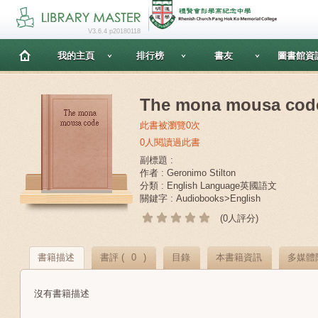
V3.6.4 p20180118
我的主頁
排行榜
書友
圖書館資
The mona mousa cod
此書被瀏覽0次
0人閱讀過此書
副標題 :
作者 : Geronimo Stilton
分類 : English Language英國語文
關鍵字 : Audiobooks>English
(0人評分)
書籍描述
書評 (
0
)
目錄
本書籍資訊
多媒體
沒有書籍描述