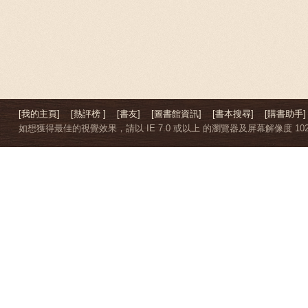
[我的主頁]
[熱評榜 ]
[書友]
[圖書館資訊]
[書本搜尋]
[購書助手]
如想獲得最佳的視覺效果，請以 IE 7.0 或以上 的瀏覽器及屏幕解像度 1024 