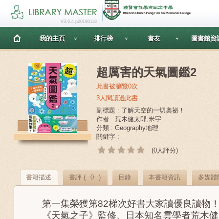
V3.6.4 p20180118
我的主頁
排行榜
書友
圖書館資
超厲害的天氣圖鑑2
此書被瀏覽0次
3人閱讀過此書
副標題 : 了解天空的一切奧祕！
作者 : 荒木健太郎,米宇
分類 : Geography地理
關鍵字 :
(0人評分)
書籍描述
書評 (
0
)
目錄
本書籍資訊
多媒體
第一集榮獲第82梯次好書大家讀優良讀物
《天氣之子》監修、日本知名雲學者荒木健