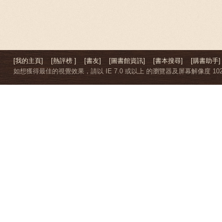
[我的主頁]
[熱評榜 ]
[書友]
[圖書館資訊]
[書本搜尋]
[購書助手]
如想獲得最佳的視覺效果，請以 IE 7.0 或以上 的瀏覽器及屏幕解像度 1024 