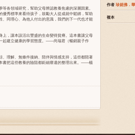
作者
珍妮佛．
等各領域研究，幫助父母辨認教養焦慮的深層因素。
的優秀標準來看待孩子，鼓勵大人從成就中鬆綁，幫助
複本
性、同理心、為他人付出的意識，我們的下一代也才能
上，讓本該活出豐盛的生命變得貧瘠。這本書讓父母
一起建立健康的學習態度。——尚瑞君（暢銷親子作
、理解、無條件接納、陪伴與情感支持，這些都陪著
本書把這些教養的險阻都鉅細靡遺的整理出來。——楊