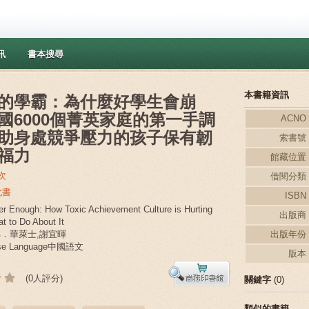
訊
書本搜尋
本書籍資訊
的學霸：為什麼好學生會崩
國6000個菁英家庭的第一手調
ACNO
助身處競爭壓力的孩子保有韌
索書號
福力
館藏位置
次
借閱分類
此書
ISBN
 Enough: How Toxic Achievement Culture is Hurting
出版商
t to Do About It
佛．華萊士,謝宜暉
出版年份
ese Language中國語文
版本
(0人評分)
關鍵字
(0)
類似的書籍