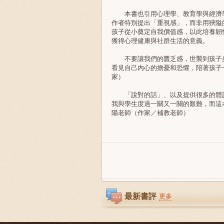
本書也引用心理學、教育學與經濟學
作者特別提出「重視感」，而非用狹隘
孩子從小奠定自我價值感，以此培養韌
獲得心理健康與社群生活的意義。
不要讓我們的匱乏感，世襲到孩子身
看見自己內心的擔憂和恐懼，陪著孩子
家）
「說對的話」、以及提供很多的體諒
我與學生度過一關又一關的艱難，而這
陽老師（作家／補教老師）
最新書評
更多