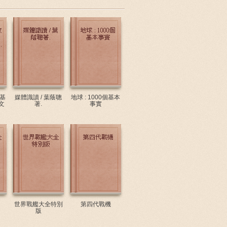
基
媒體識讀 / 葉蔭聰
地球 : 1000個基本
文
著.
事實
世界戰艦大全特別
第四代戰機
版