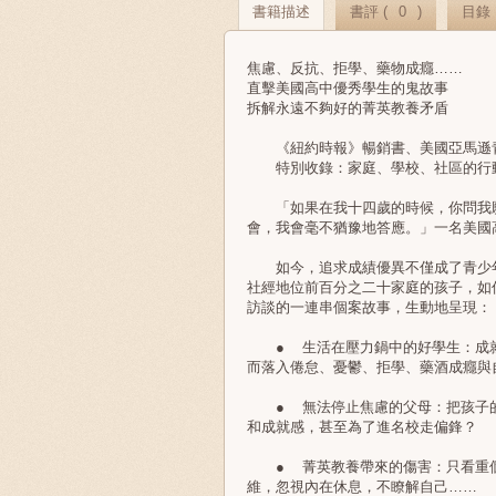
書籍描述
書評 (
0
)
目錄
焦慮、反抗、拒學、藥物成癮……
直擊美國高中優秀學生的鬼故事
拆解永遠不夠好的菁英教養矛盾
《紐約時報》暢銷書、美國亞馬遜青
特別收錄：家庭、學校、社區的行動
「如果在我十四歲的時候，你問我願
會，我會毫不猶豫地答應。」一名美國
如今，追求成績優異不僅成了青少年
社經地位前百分之二十家庭的孩子，如
訪談的一連串個案故事，生動地呈現：
● 生活在壓力鍋中的好學生：成就
而落入倦怠、憂鬱、拒學、藥酒成癮與
● 無法停止焦慮的父母：把孩子的
和成就感，甚至為了進名校走偏鋒？
● 菁英教養帶來的傷害：只看重個
維，忽視內在休息，不瞭解自己……