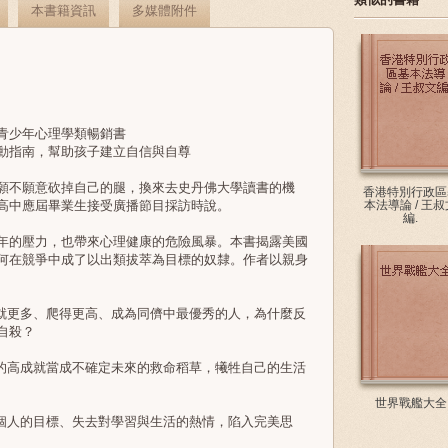
本書籍資訊
多媒體附件
少年心理學類暢銷書
指南，幫助孩子建立自信與自尊
不願意砍掉自己的腿，換來去史丹佛大學讀書的機
香港特別行政區
高中應屆畢業生接受廣播節目採訪時說。
本法導論 / 王叔
編.
的壓力，也帶來心理健康的危險風暴。本書揭露美國
何在競爭中成了以出類拔萃為目標的奴隸。作者以親身
更多、爬得更高、成為同儕中最優秀的人，為什麼反
自殺？
高成就當成不確定未來的救命稻草，犧牲自己的生活
世界戰艦大全
人的目標、失去對學習與生活的熱情，陷入完美思