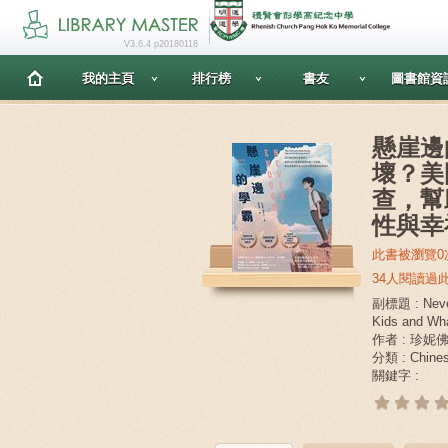
V3.6.4 p20180118
我的主頁
排行榜
書友
圖書館資
懸崖邊
壞？美
查，幫
性與幸
此書被瀏覽0
34人閱讀過
副標題 : Never
Kids and Wha
作者 : 珍妮
分類 : Chin
關鍵字 :