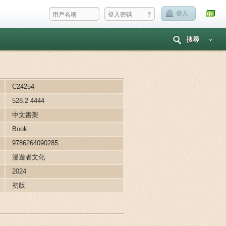
?
登入
搜尋
C24254
528.2 4444
中文書架
Book
9786264090285
漫遊者文化
2024
初版