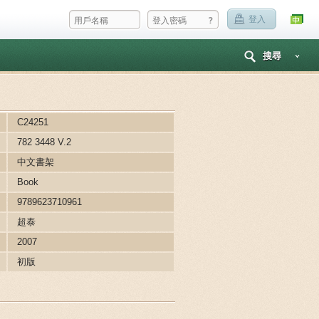
?
登入
搜尋
C24251
782 3448 V.2
中文書架
Book
9789623710961
超泰
2007
初版