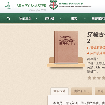
V3.6.4 p20180118
我的主頁
排行榜
書友
圖書館資
穿梭古
2
此書被瀏覽0
43人閱讀過
副標題 :
作者 : 王穎
分類 : Chine
關鍵字 :
書籍描述
書評 (
0
)
目錄
本書是一部深入淺出的人物故事書。書