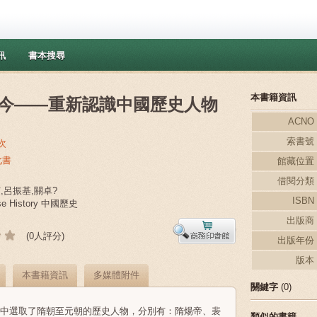
訊
書本搜尋
本書籍資訊
今——重新認識中國歷史人物
ACNO
索書號
次
此書
館藏位置
借閱分類
芝,呂振基,關卓?
ISBN
se History 中國歷史
出版商
(0人評分)
出版年份
版本
本書籍資訊
多媒體附件
關鍵字
(0)
中選取了隋朝至元朝的歷史人物，分別有：隋煬帝、裴
類似的書籍