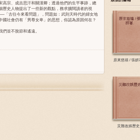
宋高宗、成吉思汗和關漢卿；透過他們的生平事跡，總
個歷史人物提出了一些新的觀點，務求擴闊讀者的視
──「古往今來看問題」，問題如：武則天時代的婦女地
中國社會仍有「男尊女卑」的思想，你認為原因何在？
我們並不脫節和遙遠。
原來慈禧 / 張妍
災難改娛歷史