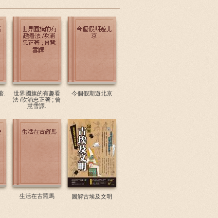
著.
世界國旗的有趣看
今個假期遊北京
法 /吹浦忠正著 ; 曾
慧雪譯.
生活在古羅馬
圖解古埃及文明