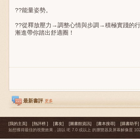
??能量姿勢。
??從釋放壓力→調整心情與步調→積極實踐的
漸進帶你踏出舒適圈！
最新書評
更多
[我的主頁]
[熱評榜 ]
[書友]
[圖書館資訊]
[書本搜尋]
[購書助手]
如想獲得最佳的視覺效果，請以 IE 7.0 或以上 的瀏覽器及屏幕解像度 1024 