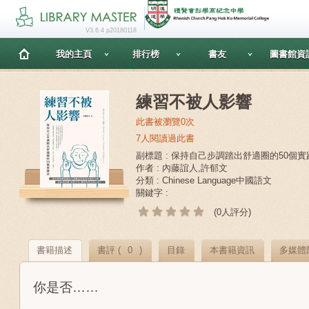
V3.6.4 p20180118
我的主頁
排行榜
書友
圖書館資
練習不被人影響
此書被瀏覽0次
7人閱讀過此書
副標題 : 保持自己步調踏出舒適圈的50個實
作者 : 內藤誼人,許郁文
分類 : Chinese Language中國語文
關鍵字 :
(0人評分)
書籍描述
書評 (
0
)
目錄
本書籍資訊
多媒體
你是否……