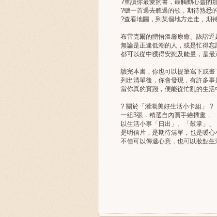
?重讀你最愛的書，最觸動心靈的那
?聽一首過去聽過的歌，期待熟悉的
?查看地圖，到某個地方走走，期待
布雷克爾的體悟溫馨療癒、詼諧逗
無論是正逢低潮的人，或是忙得忘
都可以從中獲得安慰及能量，是最
讀完本書，你也可以提筆寫下或畫下
列出清單後，你會發現，有許多事
當你真的實踐，便能從忙亂的生活中
? 關於「灌溉美好生活小卡組」 ?
一組3張，精選自內頁手繪插畫，
以生活小事「日出」、「鼓掌」、「
是明信片，是期待清單，也是暖心
不僅可以傳遞心意，也可以妝點生活