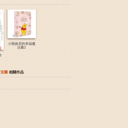
小熊維尼的幸福魔
法書2
勒
雷克爾
相關作品