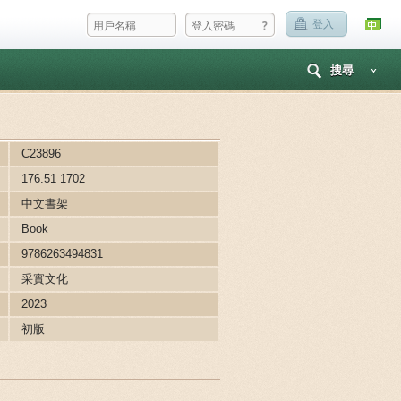
?
登入
搜尋
C23896
176.51 1702
中文書架
Book
9786263494831
采實文化
2023
初版