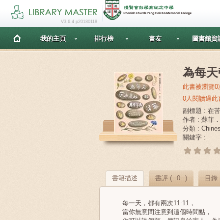
V3.6.4 p20180118
我的主頁
排行榜
書友
圖書館資
為每天
此書被瀏覽0
0人閱讀過此
副標題 : 
作者 : 蘇菲
分類 : Chin
關鍵字 :
書籍描述
書評 (
0
)
目錄
每一天，都有兩次11:11，
當你無意間注意到這個時間點，