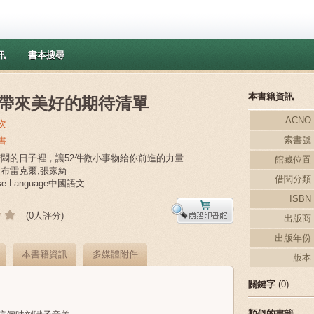
訊
書本搜尋
本書籍資訊
帶來美好的期待清單
ACNO
次
索書號
書
在苦悶的日子裡，讓52件微小事物給你前進的力量
館藏位置
．布雷克爾,張家綺
借閱分類
ese Language中國語文
ISBN
(0人評分)
出版商
出版年份
本書籍資訊
多媒體附件
版本
關鍵字
(0)
類似的書籍