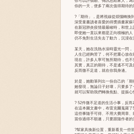
你可以許個願、傳訊息給家人，為
你的一天，便多了兩次值得期待的
?「期待」，是將視線從煩惱轉換到
深受童書讀者喜愛的得獎插畫家蘇
在新冠肺炎疫情最嚴峻時，和世上許
即使她一直以來都是正向積極的人
仍不免對生活失去了動力，沉浸在
某天，她在洗熱水澡時靈光一閃，
人生已經夠苦了，何不把重心放在能
現在，許多人寧可無所期待，也不
其實，真正的期待，不是遙不可及
反而微不足道，就在你我身邊。
於是，她動筆列出一份自己的「期
她發現，無論日子好壞，只要多了
就可以幫助我們轉換焦點、提振心情
? 52件微不足道的生活小事，反而
在這本圖文書中，布雷克爾蒐羅了5
這些事隨手可得、不用大費周章、能
當你過得不順遂，只要跟隨作者的清
?幫家具換新位置，重新看見一些習