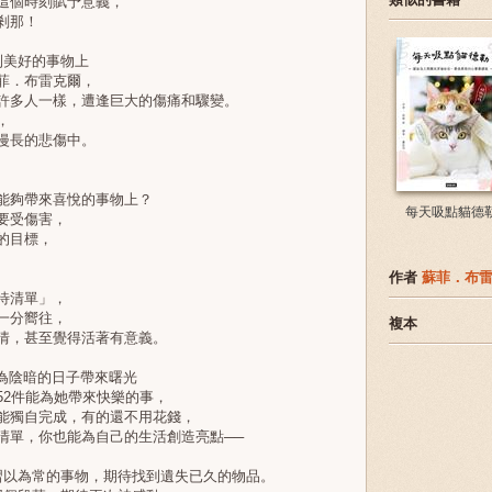
這個時刻賦予意義，
剎那！
美好的事物上
菲．布雷克爾，
多人一樣，遭逢巨大的傷痛和驟變。
，
漫長的悲傷中。
夠帶來喜悅的事物上？
每天吸點貓德
要受傷害，
的目標，
作者
蘇菲．布
待清單」，
一分嚮往，
複本
，甚至覺得活著有意義。
為陰暗的日子帶來曙光
2件能為她帶來快樂的事，
獨自完成，有的還不用花錢，
單，你也能為自己的生活創造亮點──
以為常的事物，期待找到遺失已久的物品。