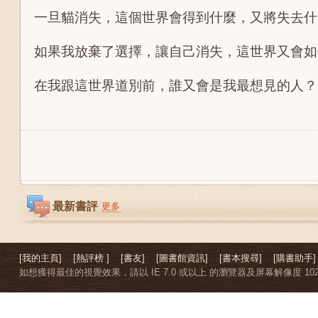
一旦貓消失，這個世界會得到什麼，又將失去什
如果我放棄了選擇，讓自己消失，這世界又會如
在我跟這世界道別前，誰又會是我最想見的人？
最新書評
更多
[我的主頁]
[熱評榜 ]
[書友]
[圖書館資訊]
[書本搜尋]
[購書助手]
如想獲得最佳的視覺效果，請以 IE 7.0 或以上 的瀏覽器及屏幕解像度 1024 