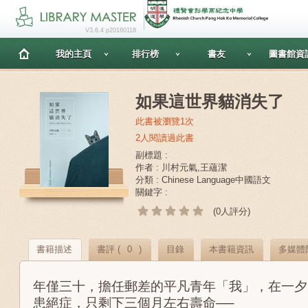
V3.6.4 p20180118
我的主頁
排行榜
書友
圖書館資
如果這世界貓消失了
此書被瀏覽1次
2人閱讀過此書
副標題 :
作者 : 川村元氣,王蘊潔
分類 : Chinese Language中國語文
關鍵字 :
(0人評分)
書籍描述
書評 (
0
)
目錄
本書籍資訊
多媒體
年僅三十，擔任郵差的平凡青年「我」，在一夕
患絕症，只剩下三個月左右壽命──