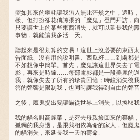
突如其來的噩耗讓我陷入無比茫然之中，這時，
樣、但打扮卻花俏誇張的「魔鬼」登門拜訪，向
只要讓世上的某些東西消失，就可以延長我的壽
事物，就能讓我多活一天。
聽起來是很划算的交易！這世上沒必要的東西太
告面紙、沒有用的說明書、西瓜籽……到處都是
不如想像中簡單。首先，魔鬼讓這世界失去了電
影，再來是時鐘……每部電影都是一段美麗的過
我，就像失去了所有的珍貴回憶；時鐘消失後我
答的聲響是限制我，也同時讓我得到自由的聲音
之後，魔鬼提出要讓貓從世界上消失，以換取我
我的貓名叫高麗菜，是死去母親撿回來的棄貓，
孤獨的我身邊，是跟我相依為命的家人，但魔鬼
的貓消失，來延長我一天的壽命。