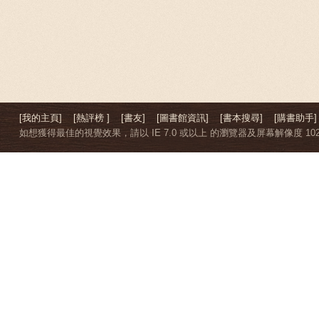
[我的主頁]
[熱評榜 ]
[書友]
[圖書館資訊]
[書本搜尋]
[購書助手]
如想獲得最佳的視覺效果，請以 IE 7.0 或以上 的瀏覽器及屏幕解像度 1024 