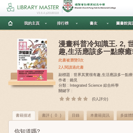
V3.6.4 p20180118
我的主頁
排行榜
書友
圖書館資
漫畫科普冷知識王. 2,
趣,生活應該多一點療癒
此書被瀏覽0次
2人閱讀過此書
副標題 : 世界其實很有趣,生活應該多一點療
作者 : 鋤見
分類 : Integrated Science 綜合科學
關鍵字 :
(0人評分)
書籍描述
書評 (
0
)
目錄
本書籍資訊
多媒體
你知道嗎?