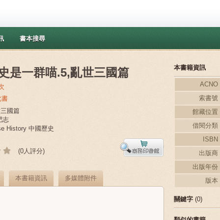
訊
書本搜尋
本書籍資訊
史是一群喵.5,亂世三國篇
ACNO
次
索書號
此書
世三國篇
館藏位置
肥志
借閱分類
se History 中國歷史
ISBN
(0人評分)
出版商
出版年份
本書籍資訊
多媒體附件
版本
關鍵字
(0)
類似的書籍