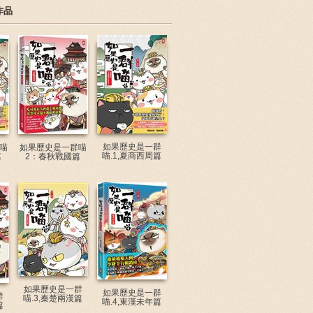
作品
如果歷史是一群
喵
如果歷史是一群喵
喵.1,夏商西周篇
篇
2：春秋戰國篇
如果歷史是一群
如果歷史是一群
群
喵.3,秦楚兩漢篇
喵.4,東漢未年篇
篇