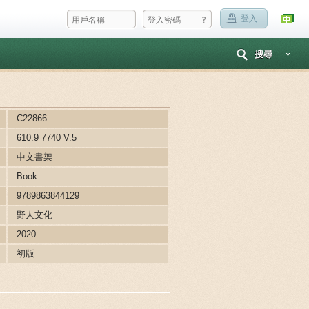
?
登入
搜尋
C22866
610.9 7740 V.5
中文書架
Book
9789863844129
野人文化
2020
初版