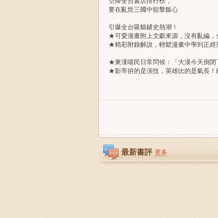
空降全台書店排行榜，
要在亂世三國中狙擊飯心
引爆全台吸貓鏟史熱潮！
★可愛漫畫附上文獻來源，沒有亂編，
★精彩附錄解說，輕鬆漫畫中學到正經
★東漢喵民日常問候：「大漢今天倒閉
★影帝拚的是演技，英雄比的是氣長！
最新書評
更多