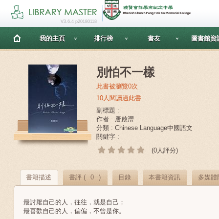
V3.6.4 p20180118
我的主頁
排行榜
書友
圖書館資
別怕不一樣
此書被瀏覽0次
10人閱讀過此書
副標題 :
作者 : 唐啟灃
分類 : Chinese Language中國語文
關鍵字 :
(0人評分)
書籍描述
書評 (
0
)
目錄
本書籍資訊
多媒體
最討厭自己的人，往往，就是自己；
最喜歡自己的人，偏偏，不曾是你。