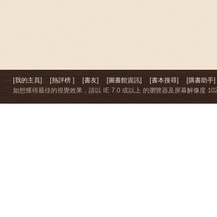
[我的主頁]
[熱評榜 ]
[書友]
[圖書館資訊]
[書本搜尋]
[購書助手]
如想獲得最佳的視覺效果，請以 IE 7.0 或以上 的瀏覽器及屏幕解像度 1024 