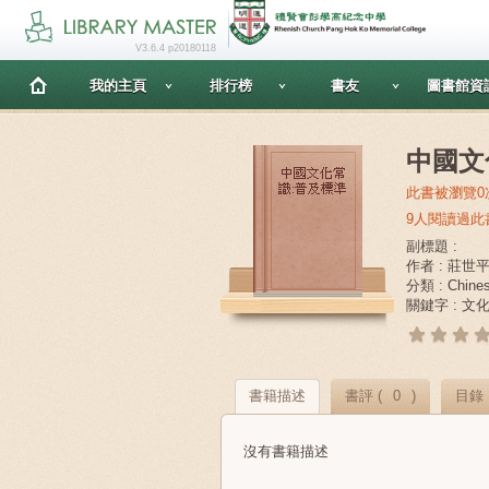
V3.6.4 p20180118
我的主頁
排行榜
書友
圖書館資
中國文
此書被瀏覽0
9人閱讀過此
副標題 :
作者 : 莊世
分類 : Chine
關鍵字 : 文
書籍描述
書評 (
0
)
目錄
沒有書籍描述