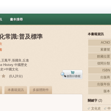
訊
書本搜尋
本書籍資訊
化常識:普及標準
ACNO
次
索書號
書
館藏位置
平,王鳳平,張國良,丘進
借閱分類
se History 中國歷史
化史>中國文化
ISBN
(0人評分)
出版商
出版年份
本書籍資訊
多媒體附件
版本
關鍵字
(2)
文化史
中