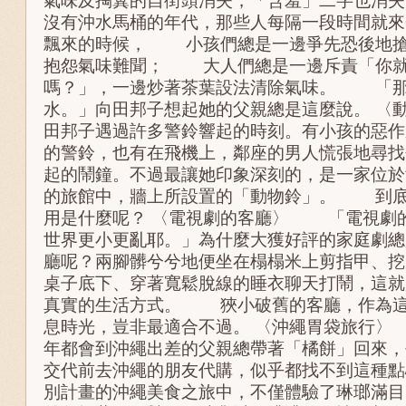
氣味及掏糞的自街頭消失，「含羞」二字也消
沒有沖水馬桶的年代，那些人每隔一段時間就來
飄來的時候， 小孩們總是一邊爭先恐後地搶
抱怨氣味難聞； 大人們總是一邊斥責「你就
嗎？」，一邊炒著茶葉設法清除氣味。 「那
水。」向田邦子想起她的父親總是這麼說。 
田邦子遇過許多警鈴響起的時刻。有小孩的惡作
的警鈴，也有在飛機上，鄰座的男人慌張地尋找
起的鬧鐘。不過最讓她印象深刻的，是一家位於
的旅館中，牆上所設置的「動物鈴」。 到底
用是什麼呢？ 〈電視劇的客廳〉 「電視劇
世界更小更亂耶。」為什麼大獲好評的家庭劇總
廳呢？兩腳髒兮兮地便坐在榻榻米上剪指甲、挖
桌子底下、穿著寬鬆脫線的睡衣聊天打鬧，這就
真實的生活方式。 狹小破舊的客廳，作為這
息時光，豈非最適合不過。 〈沖繩胃袋旅行
年都會到沖繩出差的父親總帶著「橘餅」回來，
交代前去沖繩的朋友代購，似乎都找不到這種點
別計畫的沖繩美食之旅中，不僅體驗了琳瑯滿目