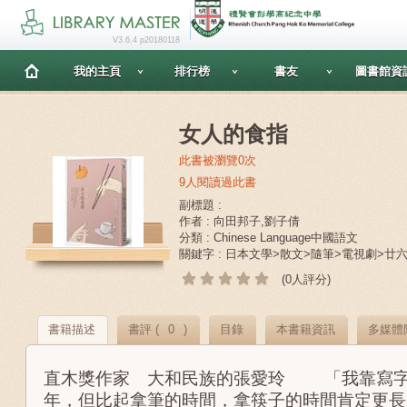
V3.6.4 p20180118
我的主頁
排行榜
書友
圖書館資
女人的食指
此書被瀏覽0次
9人閱讀過此書
副標題 :
作者 : 向田邦子,劉子倩
分類 : Chinese Language中國語文
關鍵字 : 日本文學>散文>隨筆>電視劇>廿
(0人評分)
書籍描述
書評 (
0
)
目錄
本書籍資訊
多媒體
直木獎作家 大和民族的張愛玲 「我靠寫字
年，但比起拿筆的時間，拿筷子的時間肯定更