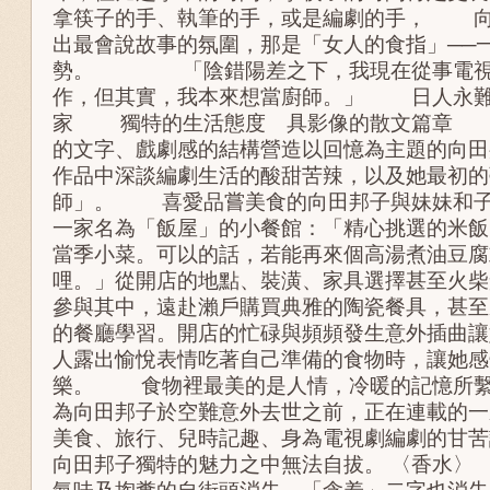
拿筷子的手、執筆的手，或是編劇的手， 向
出最會說故事的氛圍，那是「女人的食指」──
勢。 「陰錯陽差之下，我現在從事電視
作，但其實，我本來想當廚師。」 日人永難
家 獨特的生活態度 具影像的散文篇章 
的文字、戲劇感的結構營造以回憶為主題的向田
作品中深談編劇生活的酸甜苦辣，以及她最初的
師」。 喜愛品嘗美食的向田邦子與妹妹和子
一家名為「飯屋」的小餐館：「精心挑選的米飯
當季小菜。可以的話，若能再來個高湯煮油豆腐
哩。」從開店的地點、裝潢、家具選擇甚至火柴
參與其中，遠赴瀨戶購買典雅的陶瓷餐具，甚至
的餐廳學習。開店的忙碌與頻頻發生意外插曲讓
人露出愉悅表情吃著自己準備的食物時，讓她感
樂。 食物裡最美的是人情，冷暖的記憶所繫
為向田邦子於空難意外去世之前，正在連載的一
美食、旅行、兒時記趣、身為電視劇編劇的甘苦
向田邦子獨特的魅力之中無法自拔。 〈香水