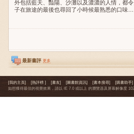
外包括藍天、豔陽、沙灘以及濃濃的人情，都令
子在旅途的最後也尋回了小時候最熟悉的口味…
最新書評
更多
[我的主頁]
[熱評榜 ]
[書友]
[圖書館資訊]
[書本搜尋]
[購書助手]
如想獲得最佳的視覺效果，請以 IE 7.0 或以上 的瀏覽器及屏幕解像度 1024 