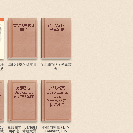
尋找快樂的紅蘋果
從小學到大 / 吳思源
事大
著.
胡足
 J.
克服壓力 / Barbara
心情放輕鬆 / Dirk
碩斌
Hipp 著 ; 林項斌譯.
Konnertz, Dirk