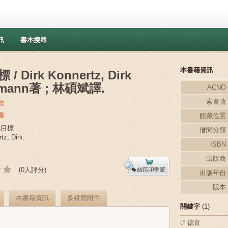
訊
書本搜尋
本書籍資訊
/ Dirk Konnertz, Dirk
emann著 ; 林碩斌譯.
ACNO
索書號
次
書
館藏位置
成目標
借閱分類
z, Dirk.
ISBN
部
育
出版商
(0人評分)
出版年份
版本
本書籍資訊
多媒體附件
關鍵字
(1)
德育