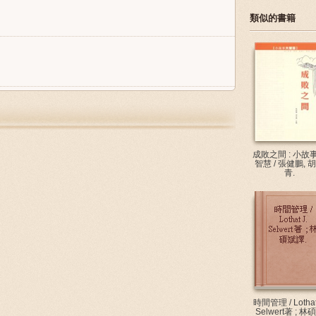
類似的書籍
成敗之間 : 小故
智慧 / 張健鵬, 
青.
時間管理 / Lothat
Selwert著 ; 林