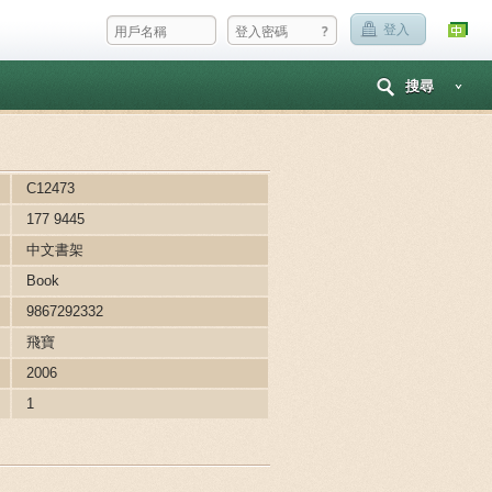
?
登入
搜尋
C12473
177 9445
中文書架
Book
9867292332
飛寶
2006
1