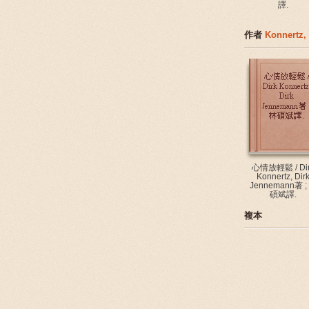
譯.
作者
Konnertz, 
心情放輕鬆 / Di
Konnertz, Dir
Jennemann著 ;
碩斌譯.
複本