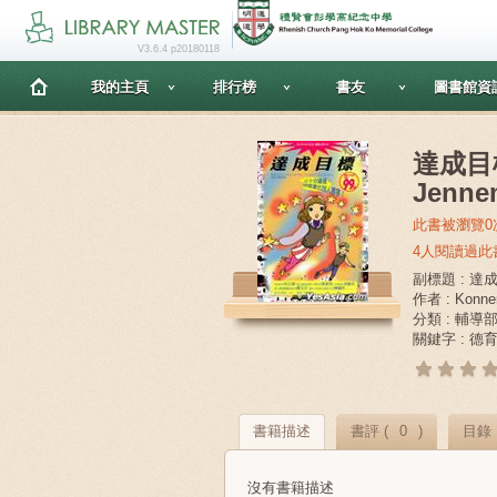
V3.6.4 p20180118
我的主頁
排行榜
書友
圖書館資
達成目標 
Jenn
此書被瀏覽0
4人閱讀過此
副標題 : 達
作者 : Konnert
分類 : 輔導
關鍵字 : 德
書籍描述
書評 (
0
)
目錄
沒有書籍描述