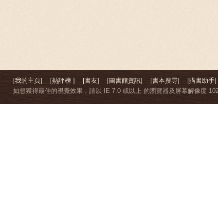
[我的主頁]
[熱評榜 ]
[書友]
[圖書館資訊]
[書本搜尋]
[購書助手]
如想獲得最佳的視覺效果，請以 IE 7.0 或以上 的瀏覽器及屏幕解像度 1024 