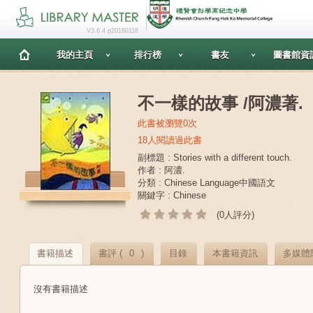
V3.6.4 p20180118
我的主頁
排行榜
書友
圖書館資
不一樣的故事 /阿濃著.
此書被瀏覽0次
18人閱讀過此書
副標題 : Stories with a different touch.
作者 : 阿濃.
分類 : Chinese Language中國語文
關鍵字 : Chinese
(0人評分)
書籍描述
書評 (
0
)
目錄
本書籍資訊
多媒體
沒有書籍描述