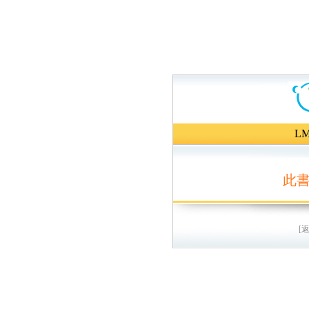
L
此
[