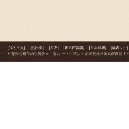
[我的主頁]
[熱評榜 ]
[書友]
[圖書館資訊]
[書本搜尋]
[購書助手]
如想獲得最佳的視覺效果，請以 IE 7.0 或以上 的瀏覽器及屏幕解像度 1024 