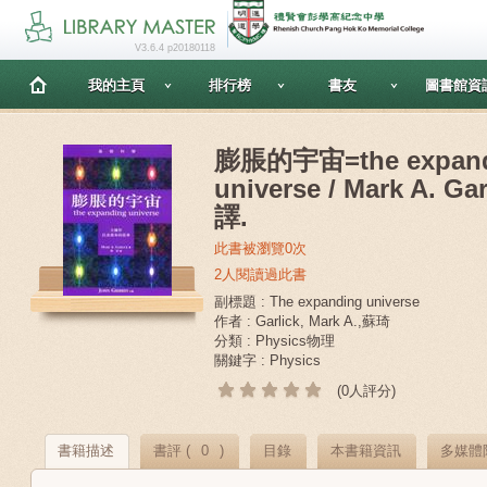
V3.6.4 p20180118
我的主頁
排行榜
書友
圖書館資
膨脹的宇宙=the expan
universe / Mark A. 
譯.
此書被瀏覽0次
2人閱讀過此書
副標題 : The expanding universe
作者 : Garlick, Mark A.,蘇琦
分類 : Physics物理
關鍵字 : Physics
(0人評分)
書籍描述
書評 (
0
)
目錄
本書籍資訊
多媒體