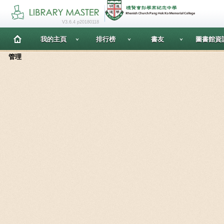
V3.6.4 p20180118
我的主頁
排行榜
書友
圖書館資
管理