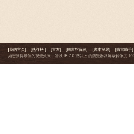
[我的主頁]
[熱評榜 ]
[書友]
[圖書館資訊]
[書本搜尋]
[購書助手]
如想獲得最佳的視覺效果，請以 IE 7.0 或以上 的瀏覽器及屏幕解像度 1024 