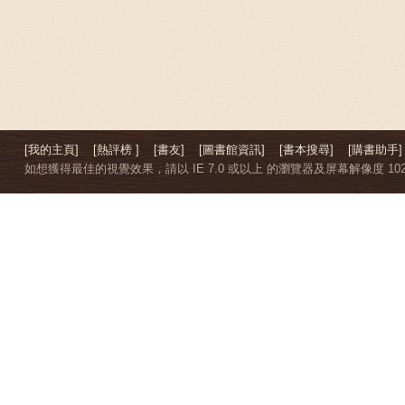
[我的主頁]
[熱評榜 ]
[書友]
[圖書館資訊]
[書本搜尋]
[購書助手]
如想獲得最佳的視覺效果，請以 IE 7.0 或以上 的瀏覽器及屏幕解像度 1024 