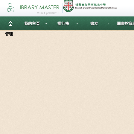
V3.6.4 p20180118
我的主頁
排行榜
書友
圖書館資
管理