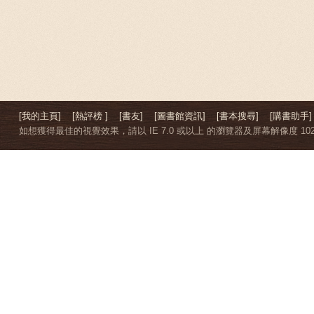
[我的主頁]
[熱評榜 ]
[書友]
[圖書館資訊]
[書本搜尋]
[購書助手]
如想獲得最佳的視覺效果，請以 IE 7.0 或以上 的瀏覽器及屏幕解像度 1024 