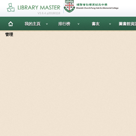
V3.6.4 p20180118
我的主頁
排行榜
書友
圖書館資
管理