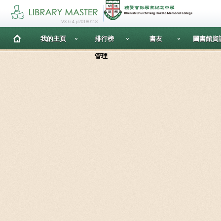
V3.6.4 p20180118
我的主頁
排行榜
書友
圖書館資
管理