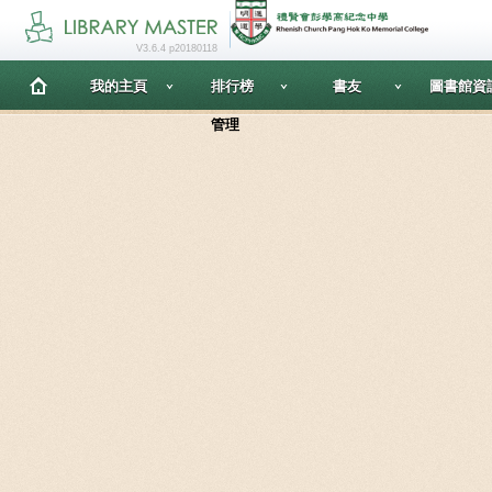
V3.6.4 p20180118
我的主頁
排行榜
書友
圖書館資
管理