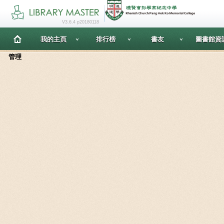
V3.6.4 p20180118
我的主頁
排行榜
書友
圖書館資
管理