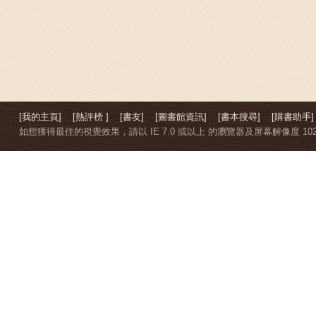
[我的主頁]
[熱評榜 ]
[書友]
[圖書館資訊]
[書本搜尋]
[購書助手]
如想獲得最佳的視覺效果，請以 IE 7.0 或以上 的瀏覽器及屏幕解像度 1024 