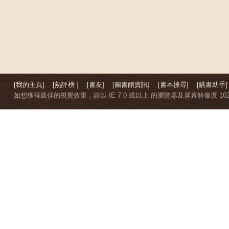
[我的主頁]
[熱評榜 ]
[書友]
[圖書館資訊]
[書本搜尋]
[購書助手]
如想獲得最佳的視覺效果，請以 IE 7.0 或以上 的瀏覽器及屏幕解像度 1024 