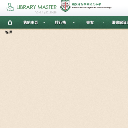
V3.6.4 p20180118
我的主頁
排行榜
書友
圖書館資
管理