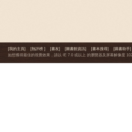
[我的主頁]
[熱評榜 ]
[書友]
[圖書館資訊]
[書本搜尋]
[購書助手]
如想獲得最佳的視覺效果，請以 IE 7.0 或以上 的瀏覽器及屏幕解像度 1024 