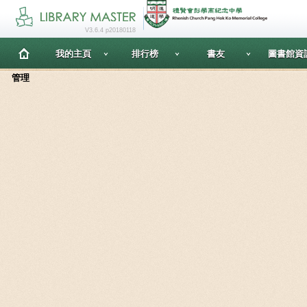
V3.6.4 p20180118
我的主頁
排行榜
書友
圖書館資
管理