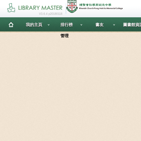
V3.6.4 p20180118
我的主頁
排行榜
書友
圖書館資
管理